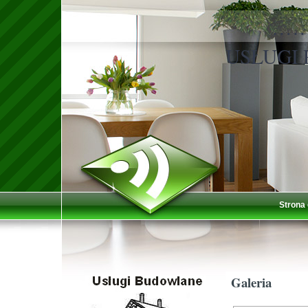
……
USŁUGI
Strona
Galeria