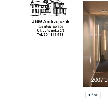
◄ Back