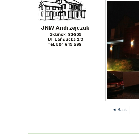
◄ Back