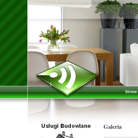
……
USŁUGI
Strona
Galeria