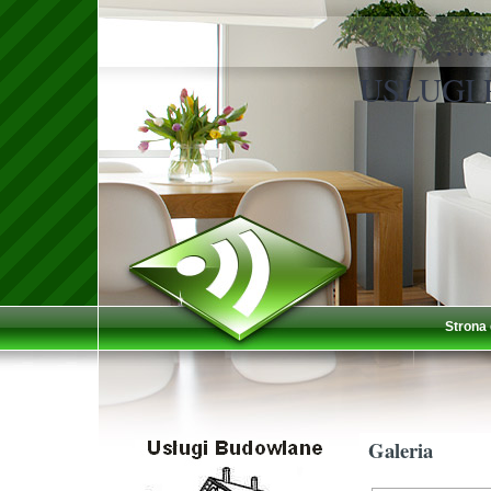
……
USŁUGI
Strona
Galeria