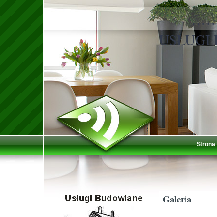
……
USŁUGI
Strona
Galeria